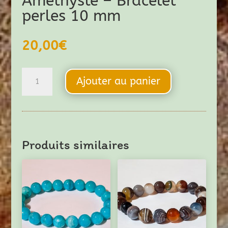
Amethyste – Bracelet
perles 10 mm
20,00
€
quantité
Ajouter au panier
de
Amethyste
-
Bracelet
Produits similaires
perles
10
mm