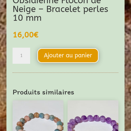
Obsidienne Flocon de
Neige – Bracelet perles
10 mm
16,00
€
quantité
Ajouter au panier
de
Obsidienne
Flocon
de
Produits similaires
Neige
-
Bracelet
perles
10
mm