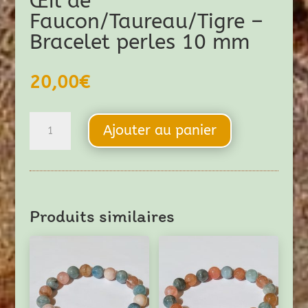
Œil de
Faucon/Taureau/Tigre –
Bracelet perles 10 mm
20,00
€
quantité
Ajouter au panier
de
Œil
de
Faucon/Taureau/Tigre
Produits similaires
-
Bracelet
perles
10
mm