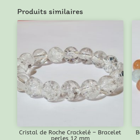
Cappuccino
Produits similaires
-
Bracelet
perles
12
mm
Cristal de Roche Crackelé – Bracelet
B
perles 12 mm