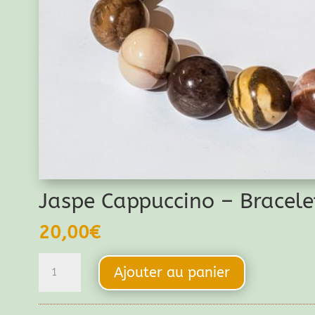
Jaspe Cappuccino – Bracel
20,00
€
quantité
Ajouter au panier
de
Jaspe