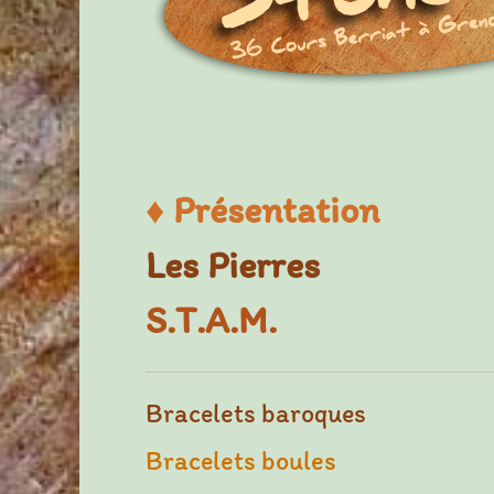
♦
Présentation
Les Pierres
S.T.A.M.
Bracelets baroques
Bracelets boules