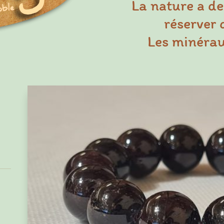
La nature a de
réserver 
Les minéraux