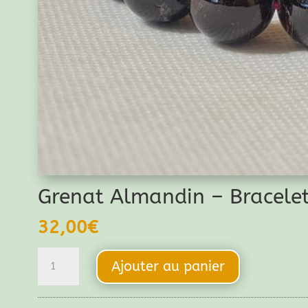
Grenat Almandin – Bracele
32,00
€
quantité
Ajouter au panier
de
Grenat