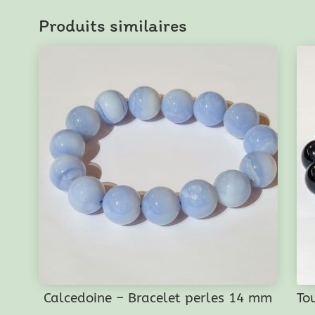
Almandin
Produits similaires
-
Bracelet
perles
14
mm
Calcedoine – Bracelet perles 14 mm
To