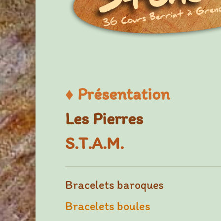
♦
Présentation
Les Pierres
S.T.A.M.
Bracelets baroques
Bracelets boules