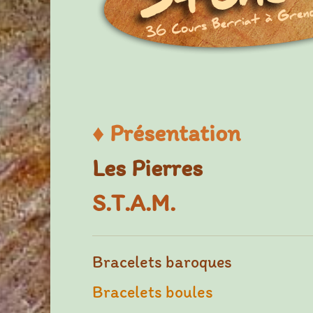
♦
Présentation
Les Pierres
S.T.A.M.
Bracelets baroques
Bracelets boules