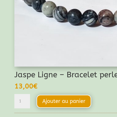
Jaspe Ligne – Bracelet per
13,00
€
quantité
Ajouter au panier
de
Jaspe