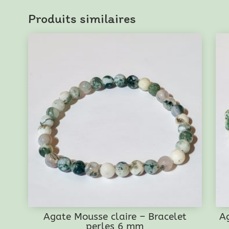
Ligne
Produits similaires
-
Bracelet
perles
6
mm
Agate Mousse claire – Bracelet
A
perles 6 mm