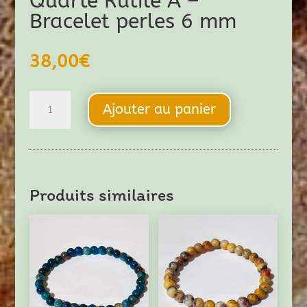
Quarte Rutile A –
Bracelet perles 6 mm
38,00
€
quantité
Ajouter au panier
de
Quarte
Rutile
A
Produits similaires
-
Bracelet
perles
6
mm