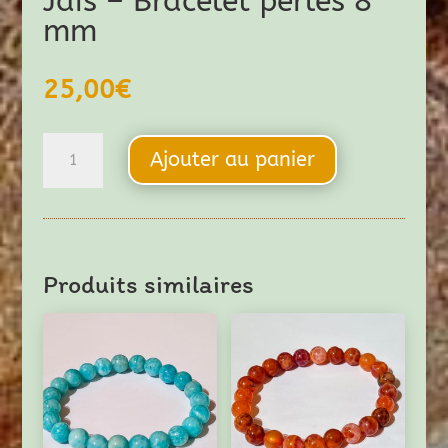
Jaïs – Bracelet perles 8
mm
25,00
€
quantité
Ajouter au panier
de
Jaïs
-
Bracelet
Produits similaires
perles
8
mm