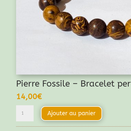
Pierre Fossile – Bracelet p
14,00
€
quantité
Ajouter au panier
de
Pierre