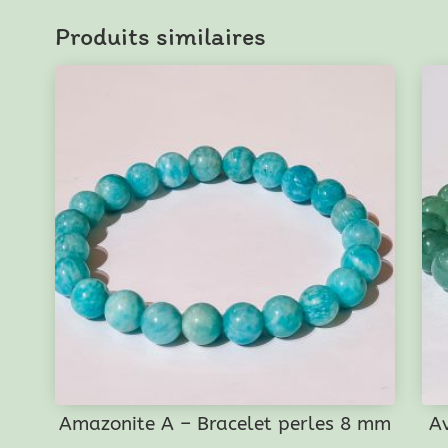
Fossile
Produits similaires
-
Bracelet
perles
8
mm
Amazonite A – Bracelet perles 8 mm
Av