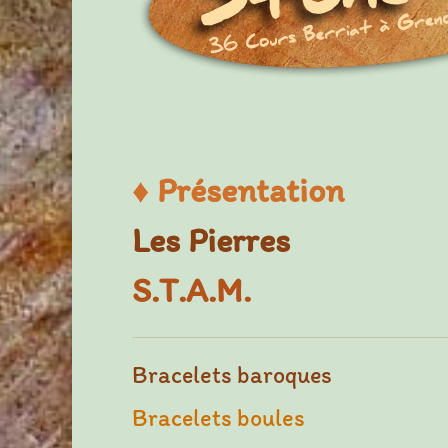
♦
Présentation
Les Pierres
S.T.A.M.
Bracelets baroques
Bracelets boules