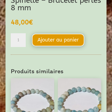
Spinelle – Bracelet perles
8 mm
48,00
€
quantité
Ajouter au panier
de
Spinelle
-
Bracelet
Produits similaires
perles
8
mm