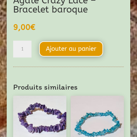
Agate Crazy Lace –
Bracelet baroque
9,00
€
quantité
Ajouter au panier
de
Agate
Crazy
Lace
Produits similaires
-
Bracelet
baroque