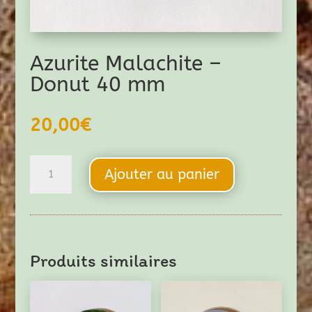
Azurite Malachite –
Donut 40 mm
20,00
€
quantité
Ajouter au panier
de
Azurite
Malachite
-
Produits similaires
Donut
40
mm