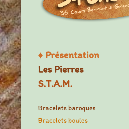
♦
Présentation
Les Pierres
S.T.A.M.
Bracelets baroques
Bracelets boules