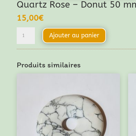
Quartz Rose – Donut 50 m
15,00
€
quantité
Ajouter au panier
de
Quartz
Rose
Produits similaires
-
Donut
50
mm