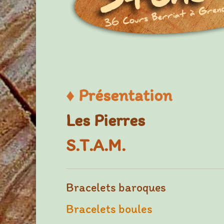
♦
Présentation
Les Pierres
S.T.A.M.
Bracelets baroques
Bracelets boules