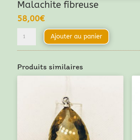
Malachite fibreuse
58,00
€
quantité
Ajouter au panier
de
Malachite
fibreuse
Produits similaires