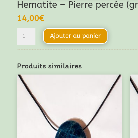
Hematite – Pierre percée (g
14,00
€
quantité
Ajouter au panier
de
Hematite
-
Produits similaires
Pierre
percée
(grand
format)