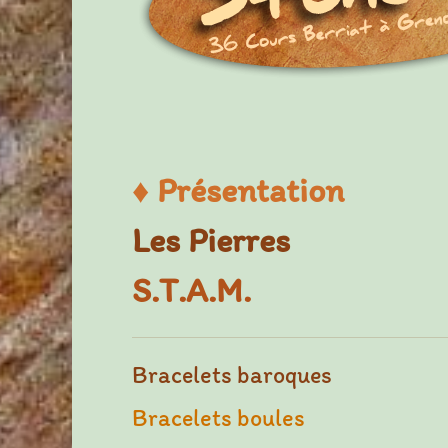
♦
Présentation
Les Pierres
S.T.A.M.
Bracelets baroques
Bracelets boules