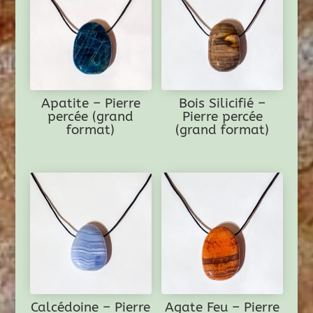
(grand
format)
Apatite – Pierre
Bois Silicifié –
percée (grand
Pierre percée
format)
(grand format)
Calcédoine – Pierre
Agate Feu – Pierre