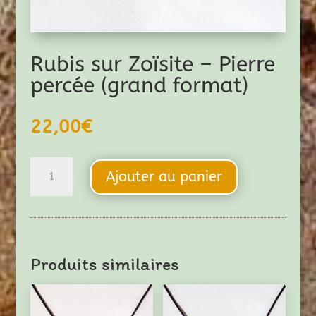
Rubis sur Zoïsite – Pierre
percée (grand format)
22,00
€
quantité
Ajouter au panier
de
Rubis
sur
Zoïsite
Produits similaires
-
Pierre
percée