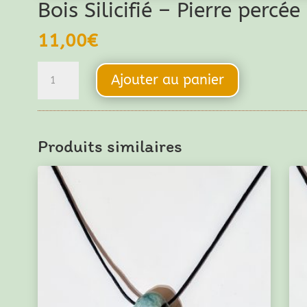
Bois Silicifié – Pierre percée
11,00
€
quantité
Ajouter au panier
de
Bois
Silicifié
Produits similaires
-
Pierre
percée
(petit
format)