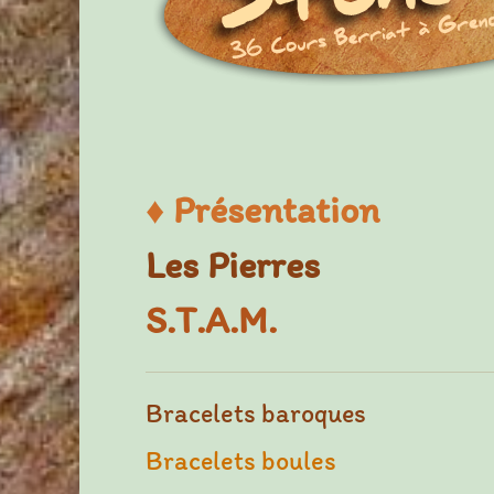
♦
Présentation
Les Pierres
S.T.A.M.
Bracelets baroques
Bracelets boules