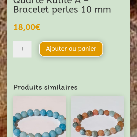
Quarte Rutile A –
Bracelet perles 10 mm
18,00
€
quantité
Ajouter au panier
de
Quarte
Rutile
A
Produits similaires
-
Bracelet
perles
10
mm