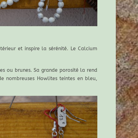
érieur et inspire la sérénité. Le Calcium
res ou brunes. Sa grande porosité la rend
de nombreuses Howlites teintes en bleu,