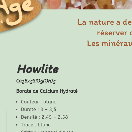
La nature a de
réserver 
Les minéraux
Howlite
Ca
B
x
SiO
(OH)
2
5
9
5
Borate de Calcium Hydraté
Couleur : blanc
Dureté : 3 – 3,5
Densité : 2,45 – 2,58
Trace : blanc